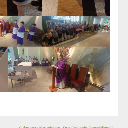
Odznaczeni medalem „Pro Ecclesia Premisliensi”
→