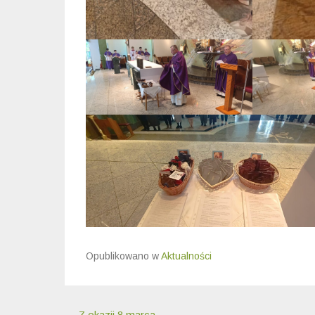
Opublikowano w
Aktualności
Nawigacja wpisu
←
Z okazji 8 marca