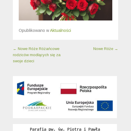
Opublikowano w
Aktualności
Nawigacja wpisu
←
Nowe Róże Różańcowe
Nowe Róże
→
rodziców modlących się za
swoje dzieci
Parafia pw. św. Piotra i Pawła