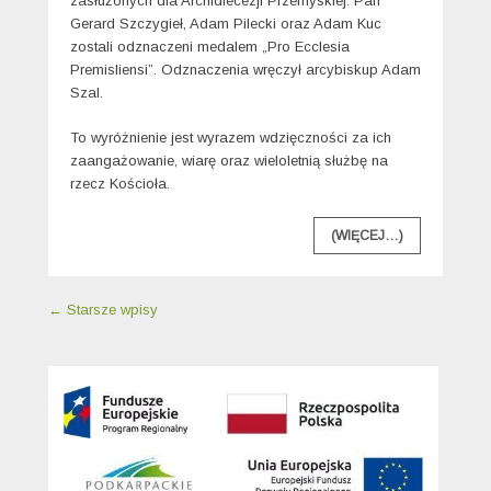
zasłużonych dla Archidiecezji Przemyskiej: Pan
Gerard Szczygieł, Adam Pilecki oraz Adam Kuc
zostali odznaczeni medalem „Pro Ecclesia
Premisliensi”. Odznaczenia wręczył arcybiskup Adam
Szal.
To wyróżnienie jest wyrazem wdzięczności za ich
zaangażowanie, wiarę oraz wieloletnią służbę na
rzecz Kościoła.
(WIĘCEJ…)
Nawigacja wpisu
←
Starsze wpisy