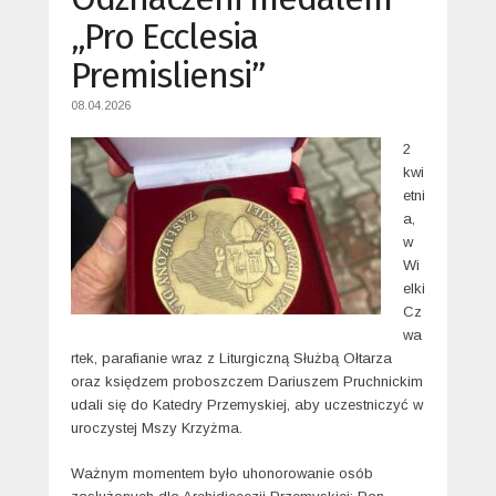
„Pro Ecclesia
Premisliensi”
08.04.2026
2
kwi
etni
a,
w
Wi
elki
Cz
wa
rtek, parafianie wraz z Liturgiczną Służbą Ołtarza
oraz księdzem proboszczem Dariuszem Pruchnickim
udali się do Katedry Przemyskiej, aby uczestniczyć w
uroczystej Mszy Krzyżma.
Ważnym momentem było uhonorowanie osób