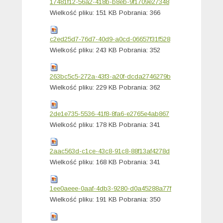
17481f12-56a2-418b-b8eb-9f1709e27348
Wielkość pliku:
151 KB
Pobrania:
366
c2ed25d7-76d7-40d9-a0cd-06657f31f528
Wielkość pliku:
243 KB
Pobrania:
352
263bc5c5-272a-43f3-a20f-dcda2746279b
Wielkość pliku:
229 KB
Pobrania:
362
2de1e735-5536-41f8-8fa6-e2765e4ab867
Wielkość pliku:
178 KB
Pobrania:
341
2aac563d-c1ce-43c8-91c8-88f13af4278d
Wielkość pliku:
168 KB
Pobrania:
341
1ee0aeee-0aaf-4db3-9280-d0a45288a77f
Wielkość pliku:
191 KB
Pobrania:
350