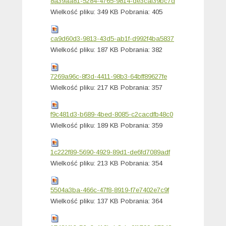
8a39aa81-5284-4765-9814-de3caf39bc7d
Wielkość pliku:
349 KB
Pobrania:
405
ca9d60d3-9813-43d5-ab1f-d992f4ba5837
Wielkość pliku:
187 KB
Pobrania:
382
7269a96c-8f3d-4411-98b3-64bff89627fe
Wielkość pliku:
217 KB
Pobrania:
357
f9c481d3-b689-4bed-8085-c2cacdfb48c0
Wielkość pliku:
189 KB
Pobrania:
359
1c222f89-5690-4929-89d1-de6fd7089adf
Wielkość pliku:
213 KB
Pobrania:
354
5504a3ba-466c-47f8-8919-f7e7402e7c9f
Wielkość pliku:
137 KB
Pobrania:
364