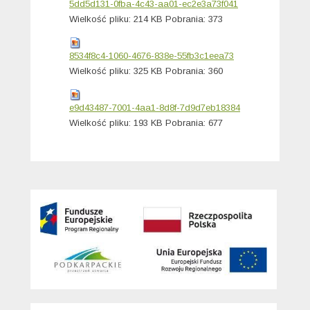
5dd5d131-0fba-4c43-aa01-ec2e3a73f041
Wielkość pliku:
214 KB
Pobrania:
373
8534f8c4-1060-4676-838e-55fb3c1eea73
Wielkość pliku:
325 KB
Pobrania:
360
e9d43487-7001-4aa1-8d8f-7d9d7eb18384
Wielkość pliku:
193 KB
Pobrania:
677