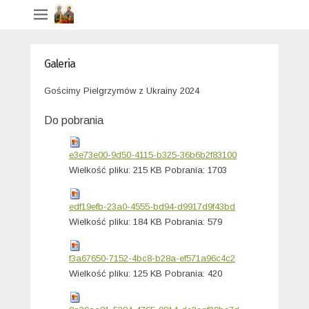
Galeria
Gościmy Pielgrzymów z Ukrainy 2024
Do pobrania
e3e73e00-9d50-4115-b325-36b6b2f83100
Wielkość pliku:
215 KB
Pobrania:
1703
edf19efb-23a0-4555-bd94-d9917d9f43bd
Wielkość pliku:
184 KB
Pobrania:
579
f3a67650-7152-4bc8-b28a-ef571a96c4c2
Wielkość pliku:
125 KB
Pobrania:
420