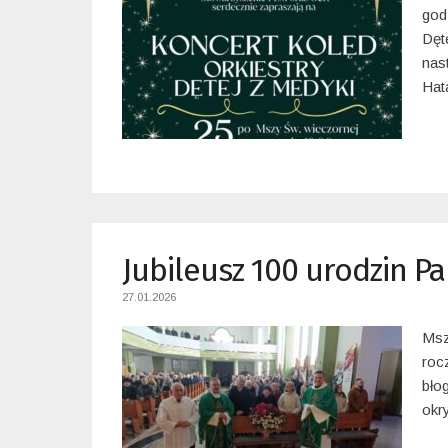
god
Dęt
nas
Hat
Jubileusz 100 urodzin P
27.01.2026
Msz
roc
bło
okr