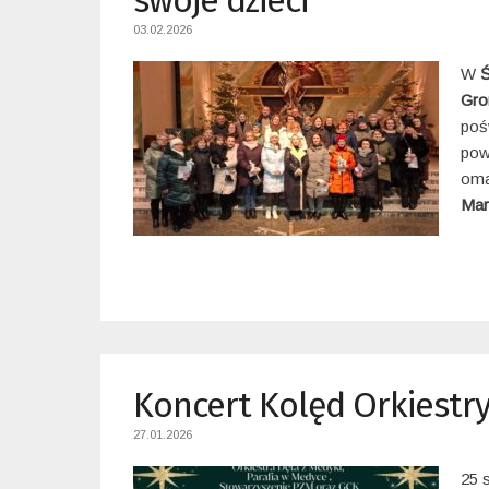
swoje dzieci
03.02.2026
W
Ś
Gro
poś
pow
oma
Mark
Koncert Kolęd Orkiestry
27.01.2026
25 