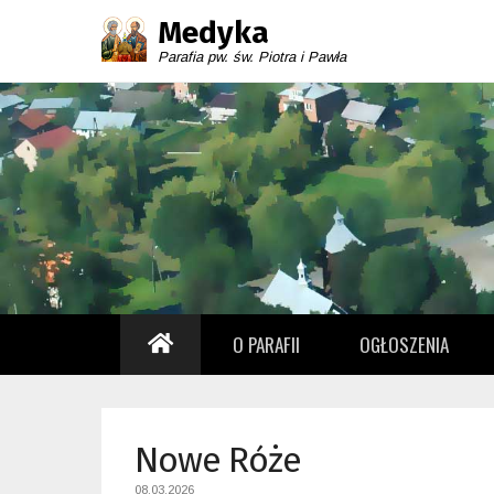
Medyka
Parafia pw. św. Piotra i Pawła
Drugie menu
STRONA GŁÓWNA
O PARAFII
OGŁOSZENIA
Nowe Róże
08.03.2026