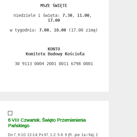
MSZE ŚWIĘTE
niedziele i święta: 
7.30
, 
11.00
, 
17.00
w tygodniu: 
7.00
, 
18.00
 (17.00 zimą)
KONTO
 Komitetu Budowy Kościoła
30 9113 0004 2001 0011 6798 0001
6 VIII Czwartek. Święto Przemienienia
Pańskiego
Dn 7, 9-10. 13-14; Ps 97, 1-2. 5-6. 9 (R.: por. 1a i 9a); 2