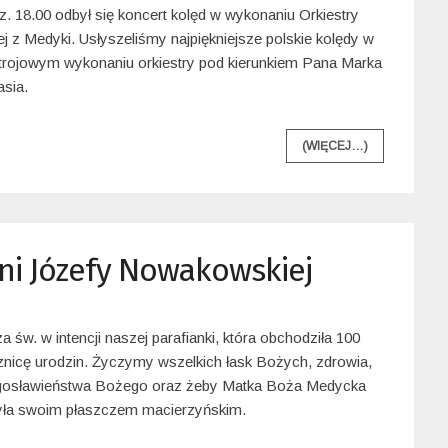
z. 18.00 odbył się koncert kolęd w wykonaniu Orkiestry
ej z Medyki. Usłyszeliśmy najpiękniejsze polskie kolędy w
trojowym wykonaniu orkiestry pod kierunkiem Pana Marka
asia.
(WIĘCEJ…)
ani Józefy Nowakowskiej
a św. w intencji naszej parafianki, która obchodziła 100
znicę urodzin. Życzymy wszelkich łask Bożych, zdrowia,
gosławieństwa Bożego oraz żeby Matka Boża Medycka
yła swoim płaszczem macierzyńskim.