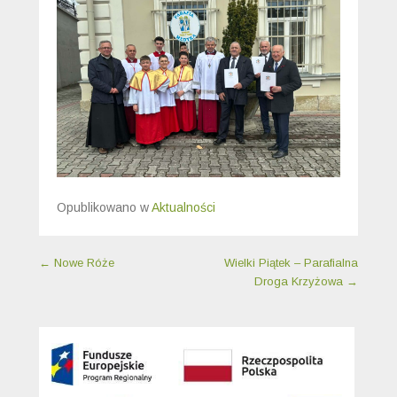
Opublikowano w
Aktualności
Nawigacja wpisu
←
Nowe Róże
Wielki Piątek – Parafialna
Droga Krzyżowa
→