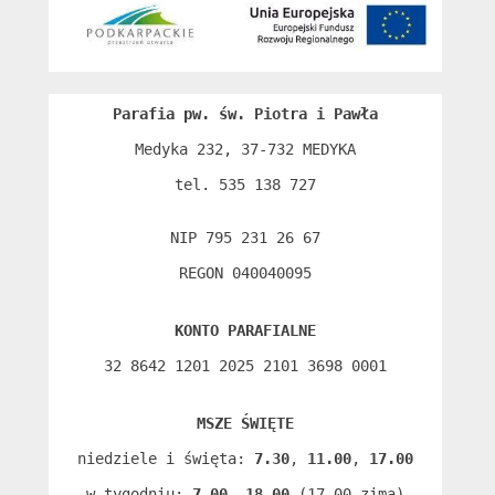
Parafia pw. św. Piotra i Pawła
Medyka 232, 37-732 MEDYKA

tel. 535 138 727

NIP 795 231 26 67

REGON 040040095
KONTO PARAFIALNE
32 8642 1201 2025 2101 3698 0001
MSZE ŚWIĘTE
niedziele i święta: 
7.30
, 
11.00
, 
17.00
w tygodniu: 
7.00
, 
18.00
 (17.00 zimą)