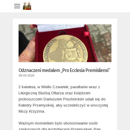
Odznaczeni medalem „Pro Ecclesia Premisliensi”
08.04.2026
2 kwietnia, w Wielki Czwartek, parafianie wraz z
Liturgiczną Służbą Ołtarza oraz księdzem
proboszczem Dariuszem Pruchnickim udali się do
Katedry Przemyskiej, aby uczestniczyć w uroczystej
Mszy Krzyżma.
Ważnym momentem było uhonorowanie osób
zasłużonych dla Archidiecezji Przemyskiej: Pan