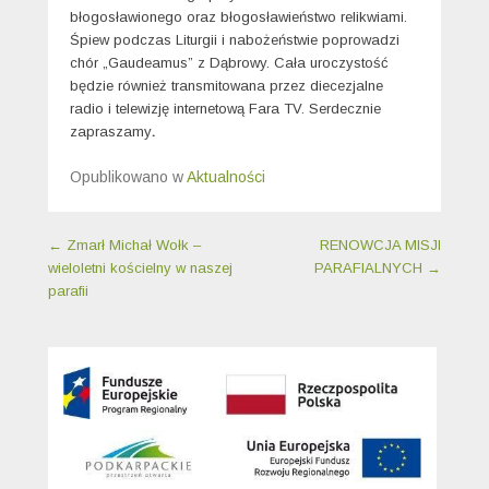
błogosławionego oraz błogosławieństwo relikwiami.
Śpiew podczas Liturgii i nabożeństwie poprowadzi
chór „Gaudeamus” z Dąbrowy. Cała uroczystość
będzie również transmitowana przez diecezjalne
radio i telewizję internetową Fara TV. Serdecznie
zapraszamy
.
Opublikowano w
Aktualności
Nawigacja wpisu
←
Zmarł Michał Wołk –
RENOWCJA MISJI
wieloletni kościelny w naszej
PARAFIALNYCH
→
parafii