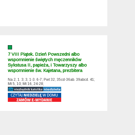
7 VIII Piątek. Dzień Powszedni albo
wspomnienie świętych męczenników
Sykstusa II, papieża, i Towarzyszy albo
wspomnienie św. Kajetana, prezbitera
Na 2, 1. 3; 3, 1-3. 6-7; Pwt 32, 35cd-36ab. 39abcd. 41;
Mt 5, 10; Mt 16, 24-28;