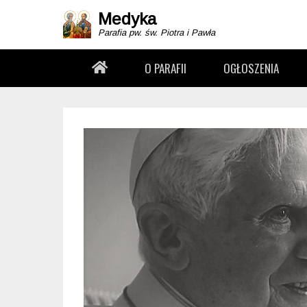
Medyka
Parafia pw. św. Piotra i Pawła
Drugie menu
STRONA GŁÓWNA
O PARAFII
OGŁOSZENIA