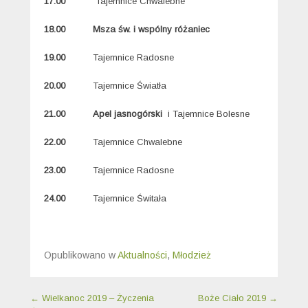
17.00
Tajemnice Chwalebne
18.00
Msza św. i wspólny różaniec
19.00
Tajemnice Radosne
20.00
Tajemnice Światła
21.00
Apel jasnogórski
i Tajemnice Bolesne
22.00
Tajemnice Chwalebne
23.00
Tajemnice Radosne
24.00
Tajemnice Świtała
Opublikowano w
Aktualności
,
Młodzież
Nawigacja wpisu
←
Wielkanoc 2019 – Życzenia
Boże Ciało 2019
→