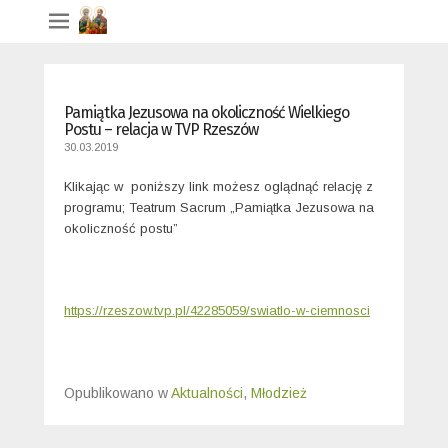
Pamiątka Jezusowa na okoliczność Wielkiego
Postu – relacja w TVP Rzeszów
30.03.2019
Klikając w poniższy link możesz oglądnąć relację z
programu; Teatrum Sacrum „Pamiątka Jezusowa na
okoliczność postu”
https://rzeszow.tvp.pl/42285059/swiatlo-w-ciemnosci
Opublikowano w
Aktualności
,
Młodzież