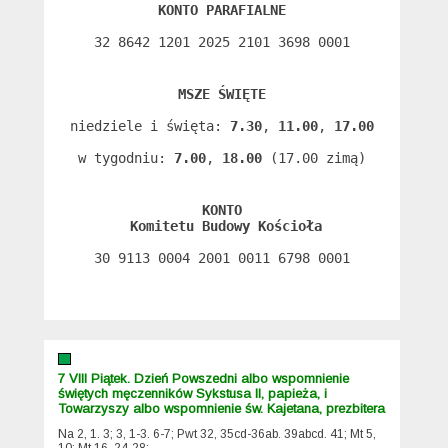
KONTO PARAFIALNE
32 8642 1201 2025 2101 3698 0001
MSZE ŚWIĘTE
niedziele i święta: 
7.30
, 
11.00
, 
17.00
w tygodniu: 
7.00
, 
18.00
 (17.00 zimą)
KONTO
 Komitetu Budowy Kościoła
30 9113 0004 2001 0011 6798 0001
7 VIII Piątek. Dzień Powszedni albo wspomnienie
świętych męczenników Sykstusa II, papieża, i
Towarzyszy albo wspomnienie św. Kajetana, prezbitera
Na 2, 1. 3; 3, 1-3. 6-7; Pwt 32, 35cd-36ab. 39abcd. 41; Mt 5,
10; Mt 16, 24-28;