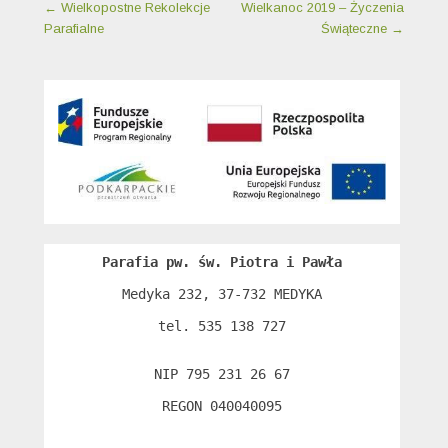
Nawigacja wpisu
←
Wielkopostne Rekolekcje
Wielkanoc 2019 – Życzenia
Parafialne
Świąteczne
→
Parafia pw. św. Piotra i Pawła
Medyka 232, 37-732 MEDYKA

tel. 535 138 727

NIP 795 231 26 67

REGON 040040095